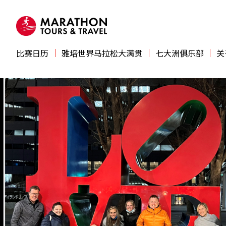
比赛日历
雅培世界马拉松大满贯
七大洲俱乐部
关