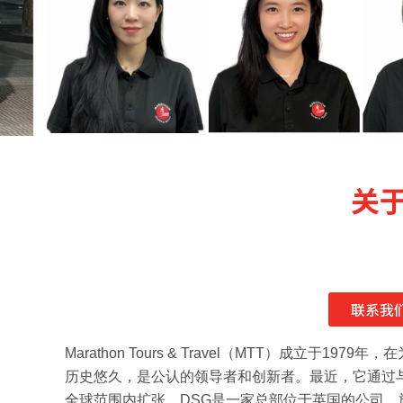
关
联系我
Marathon Tours & Travel（MTT）成立于
历史悠久，是公认的领导者和创新者。最近，它通过
全球范围内扩张。DSG是一家总部位于英国的公司