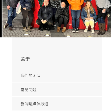
关于
我们的团队
常见问题
新闻与媒体报道