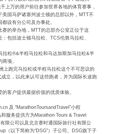
成千上万的用户前往参加世界各地的体育赛事，
于美国马萨诸塞州波士顿的总部以外，MTT不
国都设有分公司及办事处。
比赛的举办地，MTT的总部办公室正位于这
社：包括波士顿马拉松、TCS伦敦马拉松、
拉松®️&半程马拉松和马达加斯加马拉松&半
的两项。
大洲上跑完马拉松或半程马拉松这个不可思议的
式成立，以此来认可这些跑者，并为国际长途跑
爱的客户提供最据价值的优质体验。
n 及 “MarathonToursandTravel”小程
提供方为Marathon Tours & Travel
旅行社有限公司以及北京赛时通国际旅行社有限公
 Group（以下简称为“DSG”）子公司。DSG旗下子