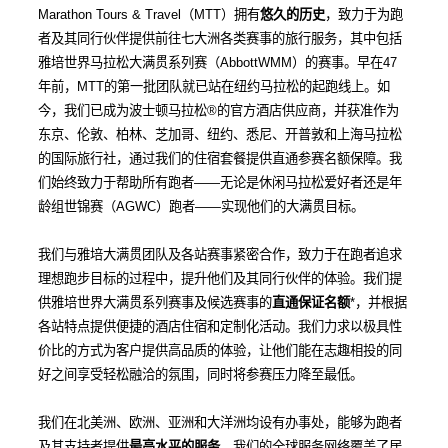
Marathon Tours & Travel
（
MTT
）拥有
悠久的历史
，致力于为跑
者及其同行伙伴提供前往七大洲各类赛事的旅行服务，其中包括
雅培世界马拉松大满贯系列赛（
AbbottWMM
）的赛事。早在
47
年前，
MTT
的第一批团队就已站在纽约马拉松的起跑线上。如
今，我们已成为波士顿马拉松
®
的官方酒店供应商，并获准作为
东京、伦敦、柏林、芝加哥、纽约、悉尼、开普敦和上海马拉松
的国际旅行社，通过我们的住宿套餐提供直通参赛名额保障。我
们始终致力于帮助所有跑者
——
无论是休闲马拉松爱好者还是年
龄组世锦赛（
AGWC
）跑者
——
实现他们的大满贯目标。
我们与雅培大满贯团队及各站赛事紧密合作，致力于在跑者追求
理想跑步目标的过程中，提升他们及其同行伙伴的体验。我们提
供雅培世界大满贯系列赛事及候选赛事的
直通保证名额
*
，并根据
各站特点提供便捷的酒店住宿和定制化活动。我们力求以极具性
价比的方式为客户提供高品质的体验，让他们能在志趣相投的同
好之间享受轻松融洽的氛围，同时将参赛压力降至最低。
我们在北美洲、欧洲、亚洲和大洋洲均设有办事处，能够为跑者
及其支持者提供
最高水平的服务
。我们的全球服务网络覆盖了居