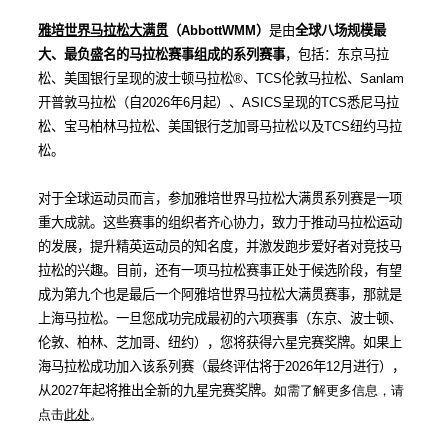
雅培世界马拉松大满贯
（
AbbottWMM
）
是由
全球八场规模最
大、
最负盛名
的马拉松赛事组成的系列赛事
，包括：东京马拉
松、美国银行呈现的波士顿马拉松
®
、
TCS
伦敦马拉松、
Sanlam
开普敦马拉松（自
2026
年
6
月起）、
ASICS
呈现的
TCS
悉尼马拉
松、宝马柏林马拉松、美国银行芝加哥马拉松以及
TCS
纽约马拉
松。
对于全球运动员而言，参加雅培世界马拉松大满贯系列赛是一项
重大成就。这些赛事的组织者齐心协力，致力于推动马拉松运动
的发展，提升精英运动员的知名度，并激发跑步爱好者对竞技马
拉松的兴趣。目前，还有一项马拉松赛事正处于候选阶段，有望
成为第九个也是最后一个阿雅培世界马拉松大满贯赛事，那就是
上海马拉松。一旦您成功完成最初的六项赛事（东京、波士顿、
伦敦、柏林、芝加哥、纽约），您将获得六星完赛奖牌。如果上
海马拉松成功加入该系列赛（最终评估将于
2026
年
12
月进行），
从
2027
年起将推出全新的九星完赛奖牌。
如需了解更多信息，请
点击
此处
。