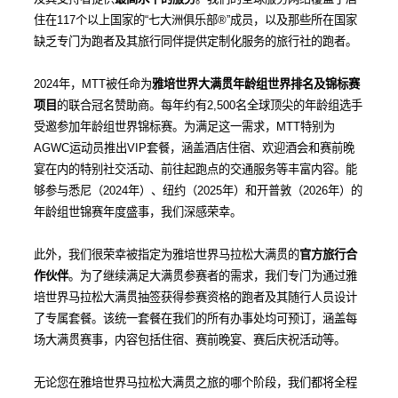
住在
117
个以上国家的“七大洲俱乐部
®️
”成员，以及那些所在国家
缺乏专门为跑者及其旅行同伴提供定制化服务的旅行社的跑者。
2024
年，
MTT
被任命为
雅培世界大满贯年龄组世界排名及锦标赛
项目
的联合冠名赞助商。每年约有
2,500
名全球顶尖的年龄组选手
受邀参加年龄组世界锦标赛。为满足这一需求，
MTT
特别为
AGWC
运动员推出
VIP
套餐，涵盖酒店住宿、欢迎酒会和赛前晚
宴在内的特别社交活动、前往起跑点的交通服务等丰富内容。能
够参与悉尼（
2024
年）、纽约（
2025
年）和开普敦（
2026
年）的
年龄组世锦赛年度盛事，我们深感荣幸。
此外，我们很荣幸被指定为雅培世界马拉松大满贯的
官方旅行合
作伙伴
。为了继续满足大满贯参赛者的需求，我们专门为通过雅
培世界马拉松大满贯抽签获得参赛资格的跑者及其随行人员设计
了专属套餐。该统一套餐在我们的所有办事处均可预订，涵盖每
场大满贯赛事，内容包括住宿、赛前晚宴、赛后庆祝活动等。
无论您在雅培世界马拉松大满贯之旅的哪个阶段，我们都将全程