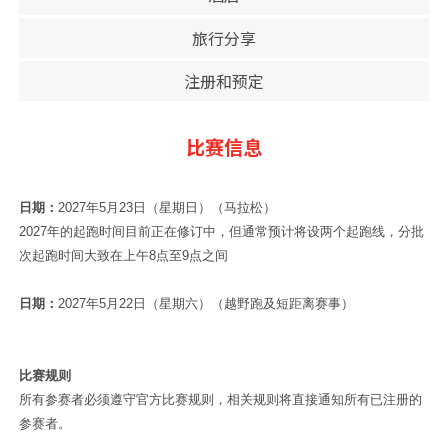
旅行分享
注册和预定
比赛信息
日期：
2027年5月23日（星期日）（马拉松）
2027年的起跑时间目前正在修订中，但通常预计将设两个起跑线，分批
次起跑时间大致在上午8点至9点之间
日期：
2027年5月22日（星期六）（越野跑及短距离赛事）
比赛规则
所有参赛者必须遵守官方比赛规则，相关规则将直接通知所有已注册的
参赛者。