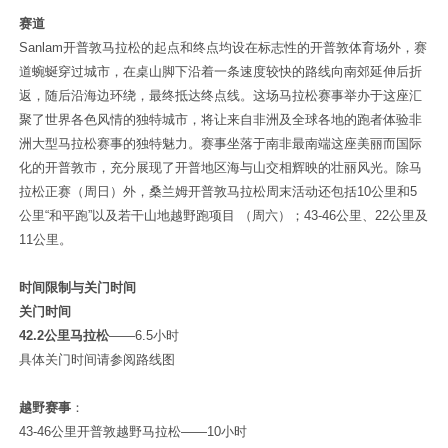
赛道
Sanlam开普敦马拉松的起点和终点均设在标志性的开普敦体育场外，赛
道蜿蜒穿过城市，在桌山脚下沿着一条速度较快的路线向南郊延伸后折
返，随后沿海边环绕，最终抵达终点线。这场马拉松赛事举办于这座汇
聚了世界各色风情的独特城市，将让来自非洲及全球各地的跑者体验非
洲大型马拉松赛事的独特魅力。赛事坐落于南非最南端这座美丽而国际
化的开普敦市，充分展现了开普地区海与山交相辉映的壮丽风光。除马
拉松正赛（周日）外，桑兰姆开普敦马拉松周末活动还包括10公里和5
公里“和平跑”以及若干山地越野跑项目 （周六）；43-46公里、22公里及
11公里。
时间限制与关门时间
关门时间
42.2公里马拉松
——6.5小时
具体关门时间请参阅路线图
越野赛事
：
43-46公里开普敦越野马拉松——10小时