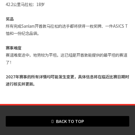
42.2公里马拉松：18岁
奖品
所有完成Sanlam开普敦马拉松的选手都将获得一枚奖牌、一件ASICS T
恤和一份纪念品袋。
赛事难度
赛道难度适中，地势较为平坦。这已经是开普敦能提供的最平坦的赛道
了！
2027年赛事的所有详情均可能发生变更，具体信息将在临近比赛日期时
进行核实并更新。
BACK TO TOP