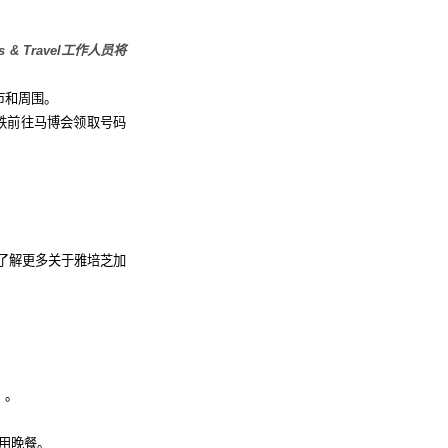
s & Travel
工作人员将
市和周围。
铁前往马博会领取号码
了解更多关于雅培芝加
）。
用晚餐
。