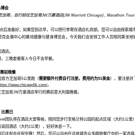
马博会
达芝加哥，自行前往芝加哥
JW
万豪酒店
(JW Marriott Chicago) , Marathon Tour
。
点后准备好；如果您到达早，可以把行李寄存酒店礼宾部。您可以自由探索城
密克会展中心的雅培健康与健身博览会，今天我们会安排工作人员陪同乘坐地
回酒店。
餐，三晚套餐客人今日不含早餐。
赛前晚餐
加官方芝加哥
5
公里跑（
需要额外付费自行注册，费用约为
51
美金
），要注册并
https://www.chicago5k.com/
。
在芝加哥
JW
万豪酒店举行的赛前意大利面晚餐。
–
比赛日
vel
团队将在酒店大堂等候，陪同您步行至格兰特公园的起点区域（大约
1
公里
行返回酒店（大约
1
公里），好好休息一下。
赛后庆祝会庆祝完赛！
然后，您可以自由在这座城市众多精致餐厅中的一家
选择