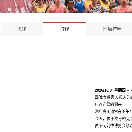
概述
行程
附加行程
2026/10/8
星期
四
–
四晚套餐客人抵达芝
店欢迎您的到来。
酒店房间通常在下午
4
今天，位于麦考密克
员陪同前往博览会领