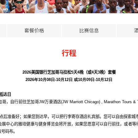
套餐价格
比赛信息
行程
2026
美国银行芝加哥马拉松
5
天
4
晚（或4天3晚）套餐
2026年10月08日-10月12日 或10月09日-10月12日
抵达日
加哥，自行前往芝加哥
JW
万豪酒店
(JW Marriott Chicago) , Marathon Tours & 
点后准备好；如果您到达早，可以把行李寄存酒店礼宾部。您可以自由探索城
会展中心的雅培健康与健身博览会将开放，如果您愿意可以自行前往，或者等
取号码布。