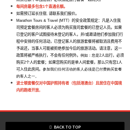
每间房最多包含
1
个直通名额
。
如需预订延长
住宿
,
请联系我们报价。
Marathon Tours & Travel (
MTT
）的安全政策规定：凡是入住我
司预定套餐房间的客人必须为购买我司套餐的已登记人员。如果
已登记的客户试图接待未登记的客人，并
/
或邀请他们参加我们行
程中安排的任何活动，已登记客人的旅游套餐将被取消且费用不
予返还，当事人可能被拒绝参加今后的旅游活动。请注意，这一
政策将被严格执行，不会有任何例外。
例如：您是2
人出行，必须
购买
2
个人的套餐；如果您购买的是单人间套餐，那么只有您
1
人
可入住此房间。
参加我们任何活动的客人必须是已付费购买套餐
的客人之一。
波士顿套餐仅对中国护照持有者（包括港澳台）且居住在中国境
内的跑者
开放
。
BACK TO TOP