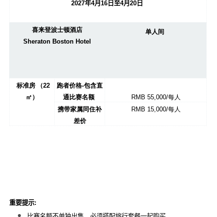
2027
年
4
月
16
日至4月20
日
喜来登波士顿酒店
单人间
Sheraton Boston Hotel
标准房 （
22
跑者价格-
包含直
㎡）
通比赛名额
RMB 55,000/每人
携带家属同住补
RMB 15,000/每人
差价
重要提示
:
比赛名额不单独出售，必须搭配旅行套餐一起购买。