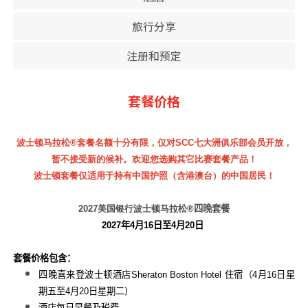
旅行分享
注册和预定
套餐价格
波士顿马拉松
®
套餐名额十分有限，仅对SCC七大洲俱乐部会员开放，
暂不接受新的候补。欢迎您选购其它比赛套餐产品！
波士顿套餐仅适用于持有中国护照（含港澳台）的中国居民！
2027
美国银行波士顿马拉松®
四晚套餐
2027
年
4
月
16
日至4月20
日
套餐价格包含：
四晚喜来登波士顿酒店
Sheraton Boston Hotel
住宿（
4
月
16
日星
期五至
4
月
20
日星期二）
酒店每日早餐及税费