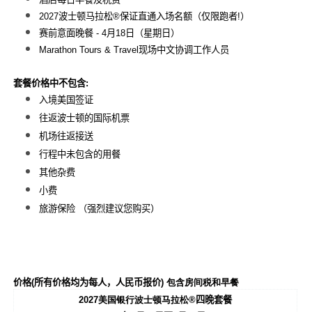
2027
波士顿马拉松®保证直通入场名额（仅限跑者!）
赛前意面晚餐
-
4
月
18
日（星期日）
Marathon Tours & Travel
现场中文协调工作人员
套餐价格中不包含
:
入境美国签证
往返波士顿的国际机票
机场往返接送
行程中未包含的用餐
其他杂费
小费
旅游保险
（强烈建议您购买）
价格
(
所有价格均为每人，人民币报价
) 包含房间税和早餐
2027
美国银行波士顿马拉松®
四晚套餐