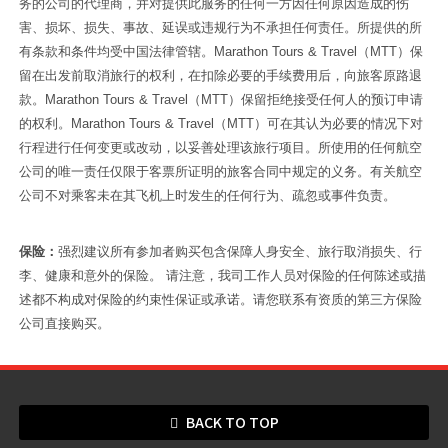
务的公司的代理商，并对提供此服务的任何一方因任何原因造成的伤
害、损坏、损失、事故、延误或违规行为不承担任何责任。所提供的所
有条款和条件均受中国法律管辖。
Marathon Tours & Travel
（MTT）保
留在出发前取消旅行的权利，在扣除必要的手续费用后，向旅客原路退
款。
Marathon Tours & Travel
（MTT）保留拒绝接受任何人的预订申请
的权利。
Marathon Tours & Travel
（MTT）可在其认为必要的情况下对
行程进行任何变更或改动，以妥善处理该旅行项目。
所使用的任何航空
公司的唯一责任仅限于客票所证明的旅客合同中规定的义务。有关航空
公司不对乘客未在其飞机上时发生的任何行为、疏忽或事件负责
。
保险：
强烈建议所有参加者购买包含保障人身安全、旅行取消损失、行
李、健康和意外的保险。 请注意，我司工作人员对保险的任何陈述或描
述都不构成对保险的约束性保证或承诺。请您联系有资质的第三方保险
公司直接购买。
BACK TO TOP