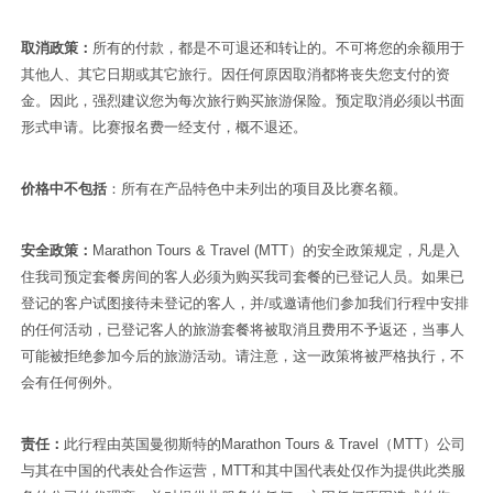
取消政策：
所有的付款，都是不可退还和转让的。不可将您的余额用于
其他人、其它日期或其它旅行。因任何原因取消都将丧失您支付的资
金。因此，强烈建议您为每次旅行购买旅游保险。预定取消必须以书面
形式申请。比赛报名费一经支付，概不退还。
价格中不包括
：所有在产品特色中未列出的项目及比赛名额。
安全政策：
Marathon Tours & Travel (
MTT）的安全政策规定，凡是入
住我司预定套餐房间的客人必须为购买我司套餐的已登记人员。如果已
登记的客户试图接待未登记的客人，并/或邀请他们参加我们行程中安排
的任何活动，已登记客人的旅游套餐将被取消且费用不予返还，当事人
可能被拒绝参加今后的旅游活动。请注意，这一政策将被严格执行，不
会有任何例外。
责任：
此行程由英国曼彻斯特的
Marathon Tours & Travel
（MTT）公司
与其在中国的代表处合作运营，M
TT
和其中国代表处仅作为提供此类服