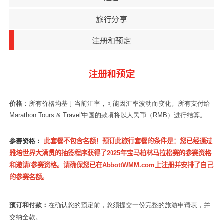
旅行分享
注册和预定
注册和预定
价格
：所有价格均基于当前汇率，可能因汇率波动而变化。所有支付给
Marathon Tours & Travel'
中国的款项将以人民币（
RMB
）进行结算。
参赛资格：
此套餐不包含名额！
预订此旅行套餐的条件是：您已经通过
雅培世界大满贯的抽签程序获得了
2025
年宝马柏林马拉松赛的参赛资格
和邀请
/
参赛资格。
请确保您已在
AbbottWMM.com
上注册并安排了自己
的参赛名额。
预订和付款：
在确认您的预定前，您须提交一份完整的旅游申请表，并
交纳全款
。