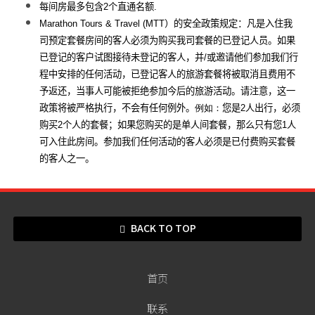
每间房最多包含
2
个直通名额
.
Marathon Tours & Travel (
MTT
）的安全政策规定：凡是入住我
司预定套餐房间的客人必须为购买我司套餐的已登记人员。如果
已登记的客户试图接待未登记的客人，并
/
或邀请他们参加我们行
程中安排的任何活动，已登记客人的旅游套餐将被取消且费用不
予返还，当事人可能被拒绝参加今后的旅游活动。请注意，这一
政策将被严格执行，不会有任何例外
。
例如：
您是
2
人出行，必须
购买
2
个人的套餐；如果您购买的是单人间套餐，那么只有您
1
人
可入住此房间。
参加我们任何活动的客人必须是已付费购买套餐
的客人之一。
BACK TO TOP
首页
联系