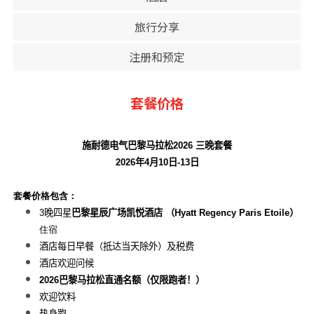
旅行分享
注册和预定
套餐价格
施耐德电气巴黎马拉松2026 三晚套餐
2026
年
4
月10
日
-13
日
套餐价格包含：
3
晚四星
巴黎星辰广场凯悦酒店 （Hyatt Regency Paris Etoile）
住宿
酒店每日早餐（抵达当天除外）及税费
酒店欢迎问候
2026巴黎马拉松直通名额（仅限跑者！）
欢迎饮料
热身跑