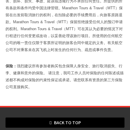
害、损坏、损失、事故、延误或违规行为不承担任何责任。所提供的所
有条款和条件均受中国法律管辖。
Marathon Tours & Travel
（MTT）保
留在出发前取消旅行的权利，在扣除必要的手续费用后，向旅客原路退
款。
Marathon Tours & Travel
（MTT）保留拒绝接受任何人的预订申请
的权利。
Marathon Tours & Travel
（MTT）可在其认为必要的情况下对
行程进行任何变更或改动，以妥善处理该旅行项目。
所使用的任何航空
公司的唯一责任仅限于客票所证明的旅客合同中规定的义务。有关航空
公司不对乘客未在其飞机上时发生的任何行为、疏忽或事件负责
。
保险：
强烈建议所有参加者购买包含保障人身安全、旅行取消损失、行
李、健康和意外的保险。 请注意，我司工作人员对保险的任何陈述或描
述都不构成对保险的约束性保证或承诺。请您联系有资质的第三方保险
公司直接购买。
BACK TO TOP