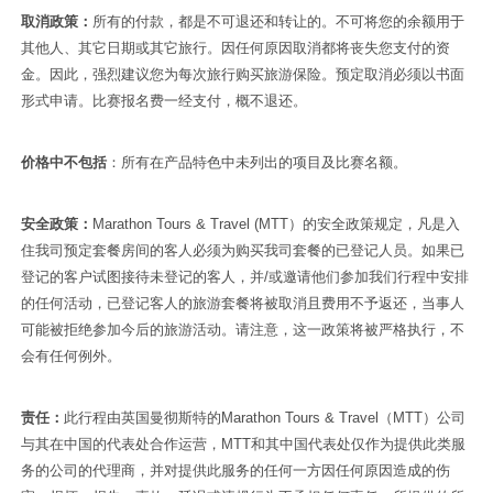
取消政策：
所有的付款，都是不可退还和转让的。不可将您的余额用于
其他人、其它日期或其它旅行。因任何原因取消都将丧失您支付的资
金。因此，强烈建议您为每次旅行购买旅游保险。预定取消必须以书面
形式申请。比赛报名费一经支付，概不退还。
价格中不包括
：所有在产品特色中未列出的项目及比赛名额。
安全政策：
Marathon Tours & Travel (
MTT）的安全政策规定，凡是入
住我司预定套餐房间的客人必须为购买我司套餐的已登记人员。如果已
登记的客户试图接待未登记的客人，并/或邀请他们参加我们行程中安排
的任何活动，已登记客人的旅游套餐将被取消且费用不予返还，当事人
可能被拒绝参加今后的旅游活动。请注意，这一政策将被严格执行，不
会有任何例外。
责任：
此行程由英国曼彻斯特的
Marathon Tours & Travel
（MTT）公司
与其在中国的代表处合作运营，M
TT
和其中国代表处仅作为提供此类服
务的公司的代理商，并对提供此服务的任何一方因任何原因造成的伤