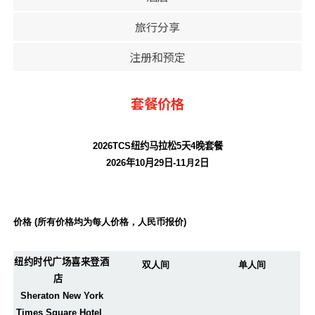
旅行分享
注册和预定
套餐价格
2026TCS
纽约马拉松
5
天
4
晚套餐
2026
年
10
月29
日
-11月2
日
价格 (所有价格均为每人价格，人民币报价
)
纽约时代广场喜来登酒
双人间
单人间
店
Sheraton New York
Times Square Hotel