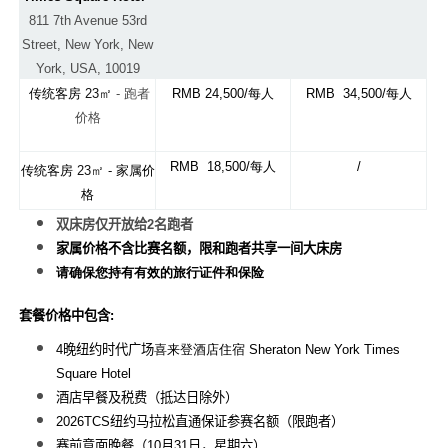
811 7th Avenue 53rd
Street, New York, New
York, USA, 10019
传统客
房
23㎡
- 跑者
RMB 24,500/每人
RMB 34,500/每人
价格
RMB 18,500/每人
/
传统客房
23㎡ -
家属价
格
双床房仅开放给
2
名跑者
家属价格不含比赛名额，限和跑者共享一间大床房
请确保您持有有效的旅行证件和保险
套餐价格中包含
:
4
晚纽约时代广场
喜来登酒店住宿 Sheraton New York Times
Square Hotel
酒店早餐及税费（抵达日除外）
2026TCS纽约马拉松直通保证参赛名额（限跑者）
赛前意面晚餐（
10
月3
1
日，星期六）